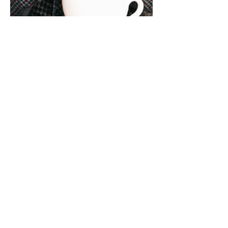
Ilaria Odorizzi, nutrizionista
21 set 2020
Tempo di lettura: 1 min
Crackers di riso o di
mais + yogurt greco
bianco con frutti di
bosco e pinoli
I pinoli rappresentano un alimento ricchi di