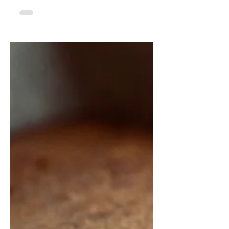
principi attivi tra cui vitamine (A e C), acido
citrico, acido malico, neomirtillina (con...