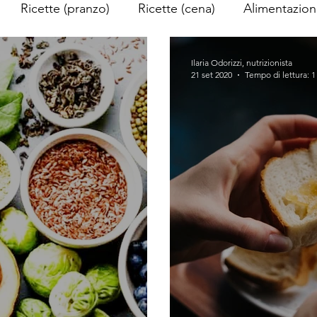
Ricette (pranzo)
Ricette (cena)
Alimentazio
ortiva
Ilaria Odorizzi, nutrizionista
21 set 2020
Tempo di lettura: 1