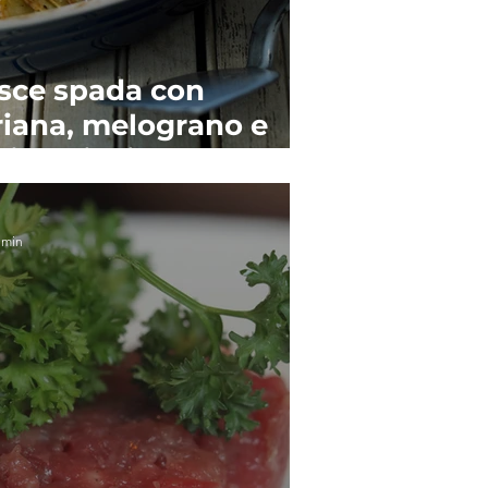
esce spada con
riana, melograno e
gine di oliva
 min