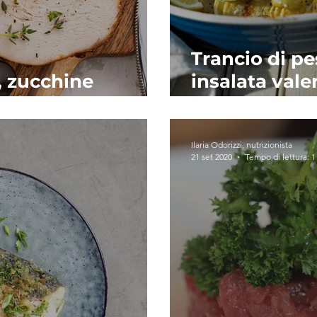
Trancio di p
, zucchine
insalata vale
erdi e limone
olio extraver
Ilaria Odorizzi, nutrizionista
21 set 2020
Tempo di lettura: 1