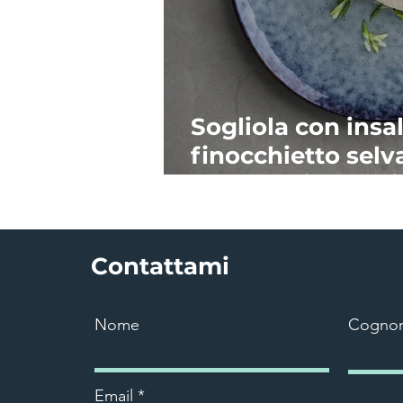
Sogliola con insal
finocchietto selv
pomodorino + oli
Contattami
Nome
Cogno
Email