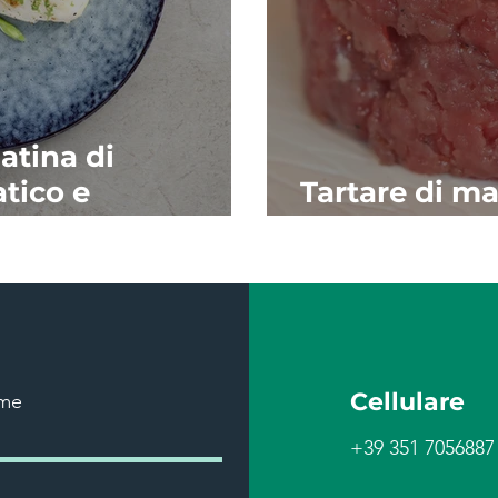
atina di
atico e
Tartare di ma
ve nere
patate con bu
Cellulare
me
+39 351 7056887