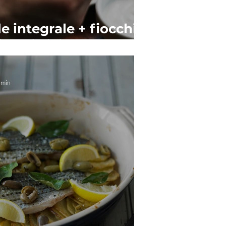
e integrale + fiocchi
 + mirtilli
 min