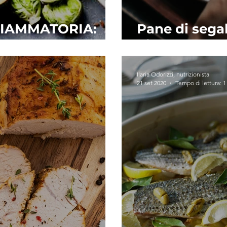
FIAMMATORIA:
Pane di segal
di latte + noci
Ilaria Odorizzi, nutrizionista
21 set 2020
Tempo di lettura: 1