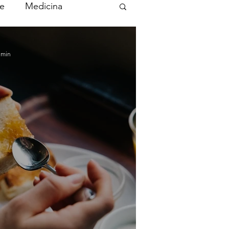
ne
Medicina
 min