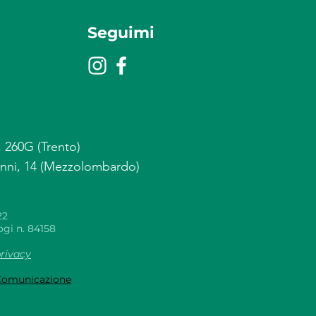
Seguimi
, 260G (Trento)
anni, 14 (Mezzolombardo)
22
ogi n. 84158
privacy
Comunicazione