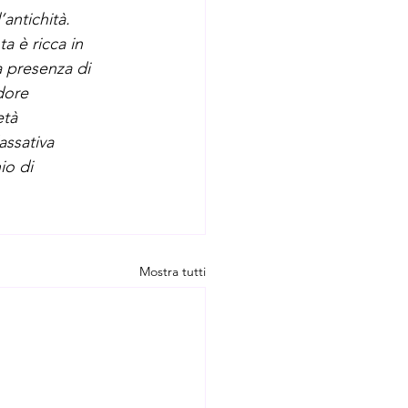
’antichità.
a è ricca in 
a presenza di 
dore 
età 
assativa 
io di 
Mostra tutti