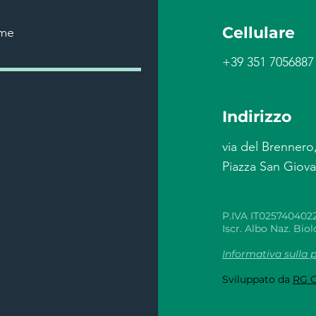
Cellulare
me
+39 351 7056887
Indirizzo
via del Brennero
Piazza San Giov
P.IVA IT025740402
Iscr. Albo Naz. Biol
Informativa sulla 
Sviluppato da
RG 