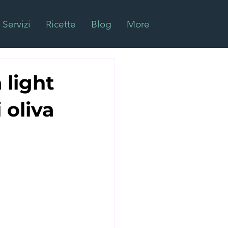
Servizi
Ricette
Blog
More
 light
 oliva