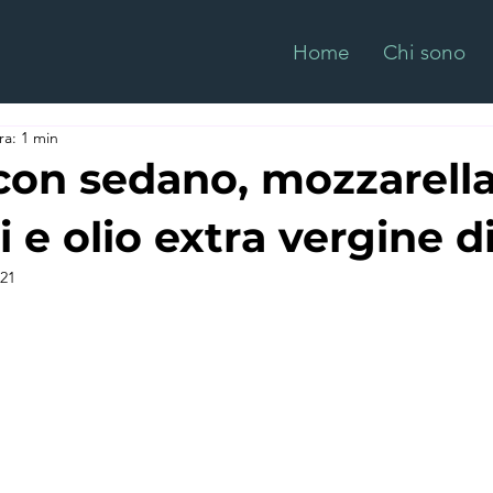
Home
Chi sono
ra: 1 min
on sedano, mozzarella
i e olio extra vergine di
021