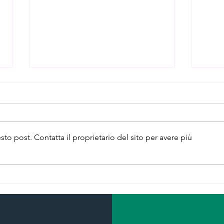
 post. Contatta il proprietario del sito per avere più
Pane di segale integrale +
Pett
fiocchi di latte + noci +
zucc
mirtilli
verd